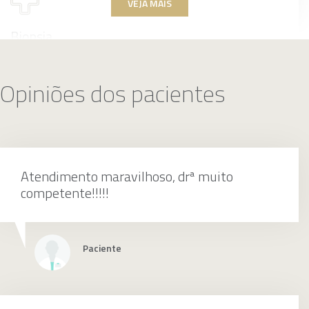
VEJA MAIS
Biopsia
Opiniões dos pacientes
600 BRL
Atendimento maravilhoso, drª muito
Retirada de sinais, cistos e verrugas
competente!!!!!
individualmente
Paciente